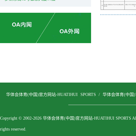
华体会体育(中国)官方网站-HUATIHUI SPORTS
/
华体会体育(中国)官
Copyright © 2002-2026 华体会体育(中国)官方网站-HUATIHUI SPORTS Al
rights reserved.