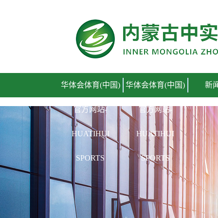
华体会体育(中国)官方网站
华体会体育(中国)
华体会体育(中国)
新
官方网站-
官方网站-
HUATIHUI
HUATIHUI
SPORTS
SPORTS