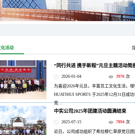
文化活动
“同行共进 携手新程”元旦主题活动简
2026-01-04
3976
次
为喜迎2026年元旦，丰富员工文化生活，增
HUATIHUI SPORTS 于2025年12
竞…
中实公司2025年团建活动圆满结束
2025-07-15
7894
次
近日，公司成功组织了希拉穆仁草原党日团