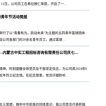
日、11日，公司员工在希拉穆仁草原，开启了一…
五四青年节活动简报
球场举行了以“青春有为，跃动未来”为主题的五四青年篮球团体
自公司各部门的20余名青年员工，通过篮球…
——内蒙古中实工程招标咨询有限责任公司庆七…
神，时刻提醒全体党员及干部坚定信念，为公司高2024年6
多松年烈士纪念馆。在纪念馆里，党员仔细聆听…
主义思想，铸牢中华民族共同体意识，我公司党员代表积极