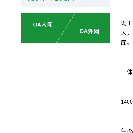
询工
人，
库。
一体
14
生