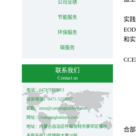
公司业绩
节能服务
实践
EO
环保服务
和实
碳服务
CC
联系我们
Contact us
电话：0471-5223613
投诉电话：0471-5223607
邮箱：imzs@campingbaldayo.com
网址：//campingbaldayo.com/
地址：内蒙古自治区呼和浩特市赛罕区鄂尔
合部
多斯东街12号银联大厦10层