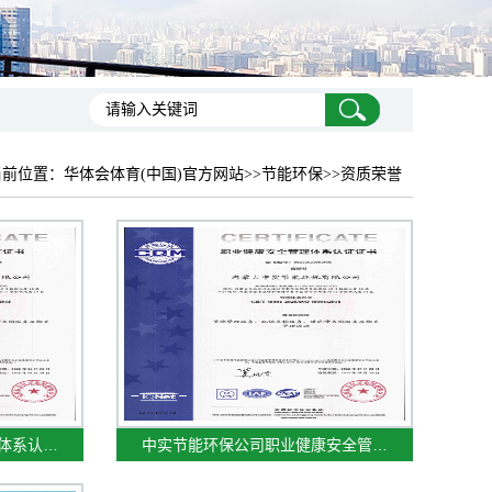
当前位置：
华体会体育(中国)官方网站
>>节能环保>>资质荣誉
体系认…
中实节能环保公司职业健康安全管…