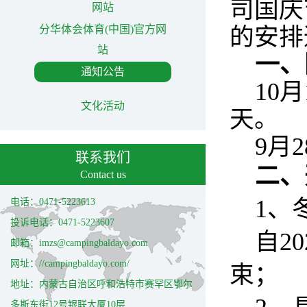
司国庆
网站
分华体会体育(中国)官方网
的安排
站
一、
通知公告
10
文化活动
天。
9月
联系我们
二、
Contact us
1、
电话：0471-5223613
投诉电话：0471-5223607
自2
邮箱：imzs@campingbaldayo.com
网址：//campingbaldayo.com/
束；
地址：内蒙古自治区呼和浩特市赛罕区鄂尔
多斯东街12号银联大厦10层