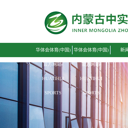
华体会体育(中国)官方网站
华体会体育(中国)
华体会体育(中国)
新
官方网站-
官方网站-
HUATIHUI
HUATIHUI
SPORTS
SPORTS