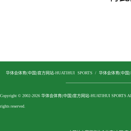
华体会体育(中国)官方网站-HUATIHUI SPORTS
/
华体会体育(中国)官
Copyright © 2002-2026 华体会体育(中国)官方网站-HUATIHUI SPORTS Al
rights reserved.