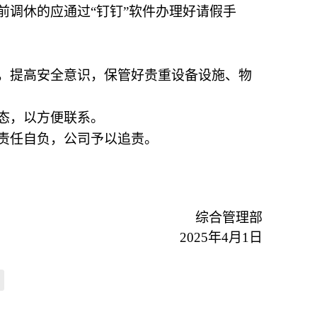
前调休的应通过“钉钉”软件办理好请假手
，提高安全意识，保管好贵重设备设施、物
态，以方便联系。
责任自负，公司予以追责。
综合管理部
2025年4月1日