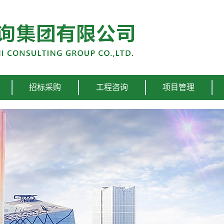
招标采购
工程咨询
项目管理