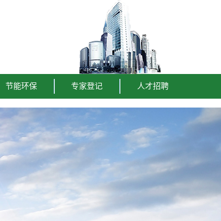
节能环保
专家登记
人才招聘