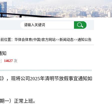
当前位置：
华体会体育(中国)官方网站
>>新闻动态>>通知公告
通知
量：
14627
次
知》，现将公司2025年清明节放假事宜通知如
（星期一）正常上班。