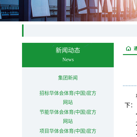
新闻动态
News
集团新闻
招标华体会体育(中国)官方
网站
下：
节能华体会体育(中国)官方
网站
项目华体会体育(中国)官方