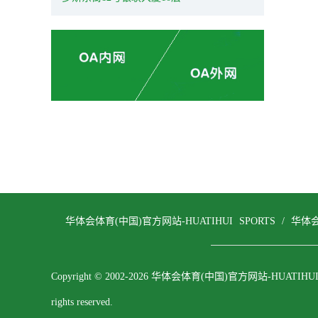
华体会体育(中国)官方网站-HUATIHUI SPORTS
/
华体会
Copyright © 2002-2026 华体会体育(中国)官方网站-HUATIHUI 
rights reserved.