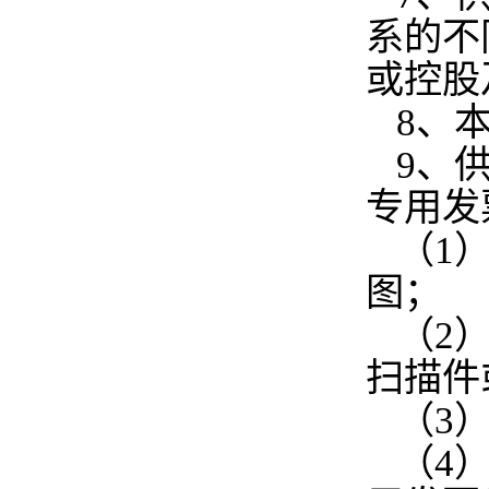
系的不
或控股
8、
9、
专用发
（1
图；
（2
扫描件
（3
（4