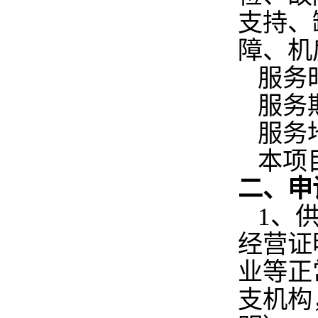
支持、
障、机
服务时
服务期
服务
本项
二、申
1、
经营证
业等正
支机构