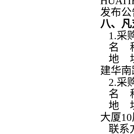
HUATI
发布公
八、凡
1.
名 
地 
建华南
2.
名 
地 
大厦10
联系方