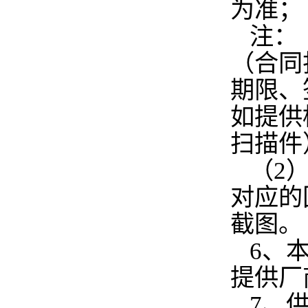
为准；
注：
（合同
期限、
如提供
扫描件
（2
对应的
截图。
6、
提供厂
7、