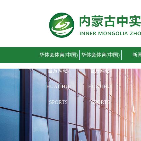
华体会体育(中国)官方网站
华体会体育(中国)
华体会体育(中国)
新
官方网站-
官方网站-
HUATIHUI
HUATIHUI
SPORTS
SPORTS