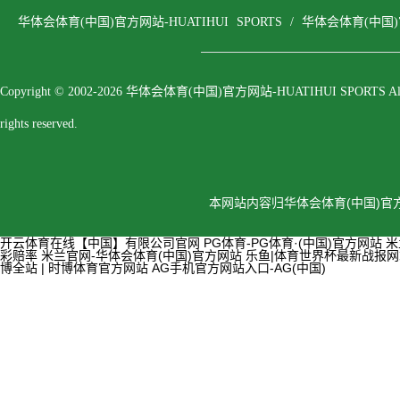
华体会体育(中国)官方网站-HUATIHUI SPORTS
/
华体会体育(中国)官
Copyright © 2002-2026 华体会体育(中国)官方网站-HUATIHUI SPORTS Al
rights reserved.
本网站内容归华体会体育(中国)官方
开云体育在线【中国】有限公司官网
PG体育-PG体育·(中国)官方网站
米
彩赔率
米兰官网-华体会体育(中国)官方网站
乐鱼|体育世界杯最新战报网
博全站 | 时博体育官方网站
AG手机官方网站入口-AG(中国)