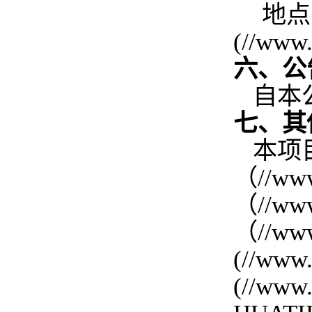
地点
(//ww
六、公
自本
七、其
本项
（//ww
（//w
（//w
(//w
(//ww