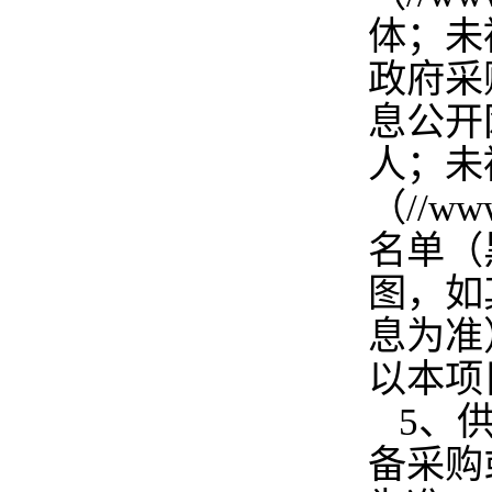
体；未被
政府采
息公开网”
人；未
（//ww
名单（
图，如
息为准
以本项
5、
备采购