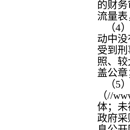
的财务
流量表
（4
动中没
受到刑
照、较
盖公章
（5
（//ww
体；未被
政府采
息公开网”