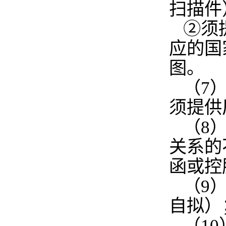
扫描件
②须
应的国
图。
（7
须提供
（8
关系的
函或控
（9
自拟）
（1