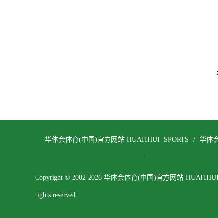
华体会体育(中国)官方网站-HUATIHUI SPORTS
/
华体会
Copyright © 2002-2026 华体会体育(中国)官方网站-HUATIHUI 
rights reserved.