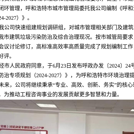
闭环管理，呼和浩特市城市管理局委托我公司编制《呼和
24-2027）》。
我公司快速组建规划调研组，对城市管理相关部门及建筑
我市建筑垃圾污染防治及综合治理现况。按市城管局要求
会议讨论修订，高标准高效率高质量完成了规划编制工作
好评。
经市人民政府同意，于6月23日发布呼政办发〔2024〕
防治专项规划（2024-2027）》，为呼和浩特市环境治
未来，公司将继续秉承“专业、高效、创新、务实”的核
，为推动工程咨询事业的发展贡献更多智慧和力量。