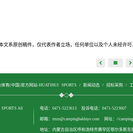
本文系原创稿件，仅代表作者立场，任何单位以及个人未经许可
体育(中国)官方网站-HUATIHUI SPORTS
/
新闻动态
/
招标采购
/
SPORTS All
电话：0471-5223613 投诉电话：0471-5223607
邮箱：imzs@campingbaldayo.com 网址：//campingb
地址：内蒙古自治区呼和浩特市赛罕区鄂尔多斯东街