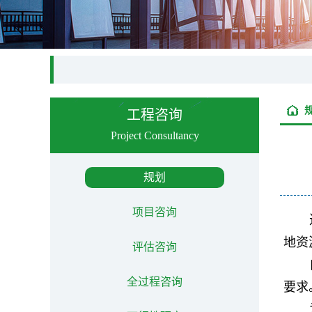
工程咨询
Project Consultancy
规划
项目咨询
地资
评估咨询
全过程咨询
要求