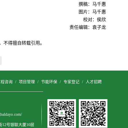
撰稿：马千惠
图片：马千惠
校对：侯欣
责任编辑：袁子龙
，不得擅自转载引用。
工程咨询
/
项目管理
/
节能环保
/
专家登记
/
人才招聘
aldayo.com/
12号银联大厦10层