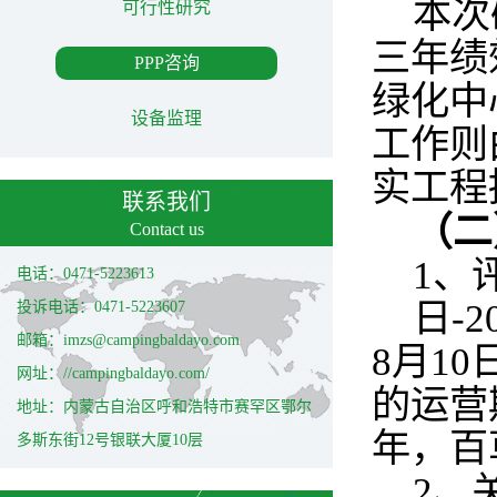
本次
可行性研究
三年绩
PPP咨询
绿化中
设备监理
工作则
实工程
联系我们
（二
Contact us
1、
电话：0471-5223613
日-2
投诉电话：0471-5223607
邮箱：imzs@campingbaldayo.com
8月1
网址：//campingbaldayo.com/
的运营
地址：内蒙古自治区呼和浩特市赛罕区鄂尔
年，百
多斯东街12号银联大厦10层
2、