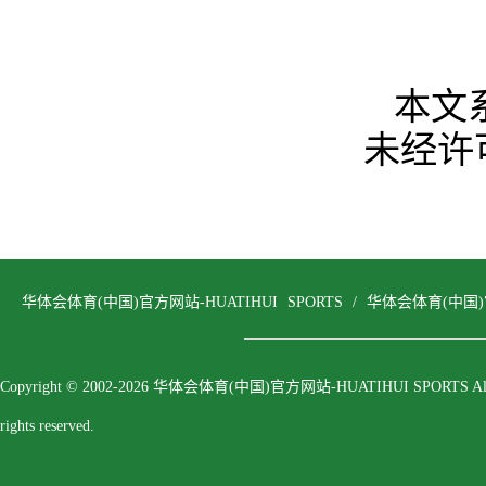
本文
未经许
华体会体育(中国)官方网站-HUATIHUI SPORTS
/
华体会体育(中国)官
Copyright © 2002-2026 华体会体育(中国)官方网站-HUATIHUI SPORTS Al
rights reserved.