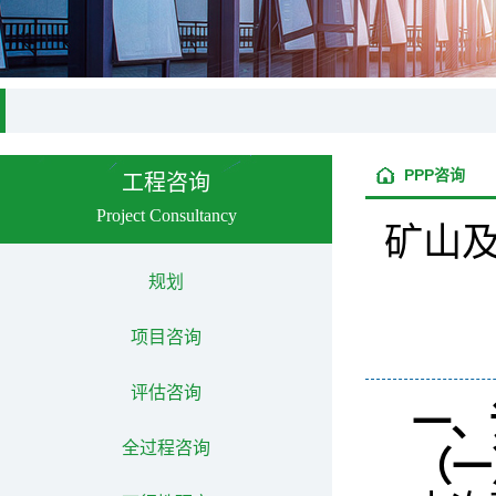
PPP咨询
工程咨询
Project Consultancy
矿山及
规划
项目咨询
评估咨询
一、
全过程咨询
（一