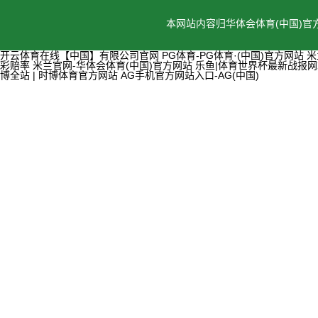
本网站内容归华体会体育(中国)官方
开云体育在线【中国】有限公司官网
PG体育-PG体育·(中国)官方网站
米
彩赔率
米兰官网-华体会体育(中国)官方网站
乐鱼|体育世界杯最新战报网
博全站 | 时博体育官方网站
AG手机官方网站入口-AG(中国)