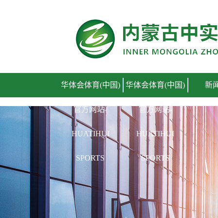
华体会体育(中国)官方网站
华体会体育(中国)
华体会体育(中国)
新
官方网站-
官方网站-
HUATIHUI
HUATIHUI
SPORTS
SPORTS