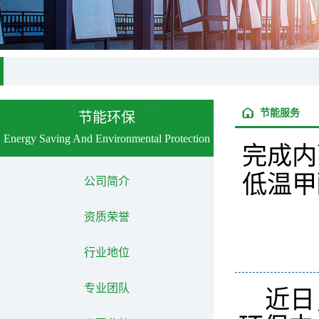
节能服务
节能环保
Energy Saving And Environmental Protection
完成内
低温甲
公司简介
资质荣誉
行业地位
专业团队
近日