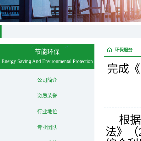
环保服务
节能环保
Energy Saving And Environmental Protection
完成《
公司简介
资质荣誉
行业地位
根据
专业团队
法》（