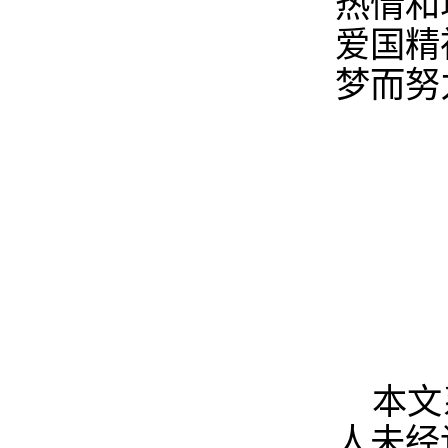
热情和
爱国精
梦而努
本文
人未经