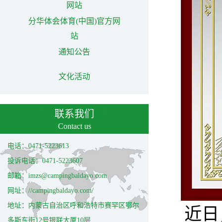
网站
分华体会体育(中国)官方网
站
通知公告
文化活动
联系我们
Contact us
电话：0471-5223613
投诉电话：0471-5223607
邮箱：imzs@campingbaldayo.com
网址：//campingbaldayo.com/
地址：内蒙古自治区呼和浩特市赛罕区鄂尔
近日
多斯东街12号银联大厦10层