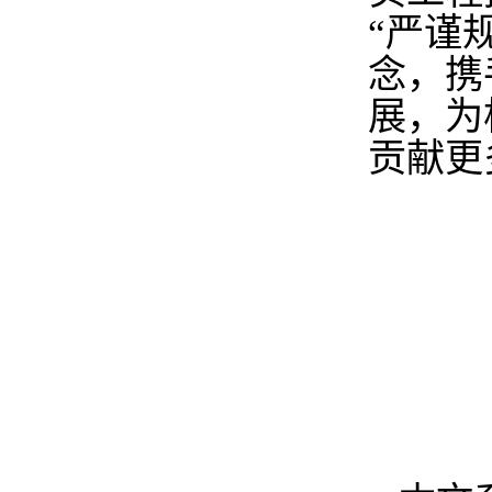
“严谨
念，携
展，为
贡献更