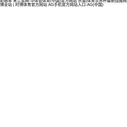
彩赔率
米兰官网-华体会体育(中国)官方网站
乐鱼|体育世界杯最新战报网
博全站 | 时博体育官方网站
AG手机官方网站入口-AG(中国)